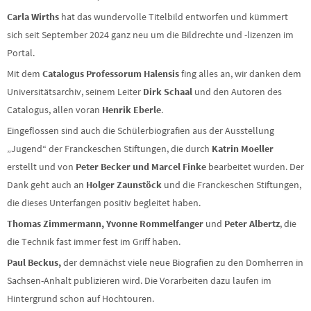
Carla Wirths
hat das wundervolle Titelbild entworfen und kümmert
sich seit September 2024 ganz neu um die Bildrechte und -lizenzen im
Portal.
Mit dem
Catalogus Professorum Halensis
fing alles an, wir danken dem
Universitätsarchiv, seinem Leiter
Dirk Schaal
und den Autoren des
Catalogus, allen voran
Henrik Eberle
.
Eingeflossen sind auch die Schülerbiografien aus der Ausstellung
„Jugend“ der Franckeschen Stiftungen, die durch
Katrin Moeller
erstellt und von
Peter Becker und Marcel Finke
bearbeitet wurden. Der
Dank geht auch an
Holger Zaunstöck
und die Franckeschen Stiftungen,
die dieses Unterfangen positiv begleitet haben.
Thomas Zimmermann, Yvonne Rommelfanger
und
Peter Albertz
, die
die Technik fast immer fest im Griff haben.
Paul Beckus,
der demnächst viele neue Biografien zu den Domherren in
Sachsen-Anhalt publizieren wird. Die Vorarbeiten dazu laufen im
Hintergrund schon auf Hochtouren.