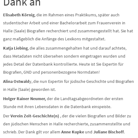
Dank an
Elisabeth Körnig
, die im Rahmen eines Praktikums, später auch
studentischer Arbeit und einer Bachelorarbeit zum Frauenverein in
Halle (Saale) Biografien recherchiert und zusammengestellt hat. Sie hat
ganz maßgeblich die Anfänge des Lexikons mitgestaltet.
Katja Liebing
, die alles zusammengehalten hat und darauf achtete,
dass Metadaten nicht übersehen sondern eingetragen wurden und
jedes Detail der Datenbank kontrollierte. Heute ist Sie Expertin für
Biografien, GND und personenbezogene Normdaten!
Alina Ostwald
y, die nun Expertin für jüdische Geschichte und Biografien
in Halle (Saale) geworden ist.
Holger Rainer Neumer,
der die Landtagsabgeordneten der ersten
Stunde mit ihren Lebensdaten in die Datenbank einspeiste.
Der
Verein
Zeit-Geschichte(n)
, der die vielen Biografien und Bilder zu
den jüdischen Menschen in Halle recherchierte, zusammenstellte und
schrieb. Der Dank gilt vor allem
Anne Kupke
und
Juliane Bischoff
.